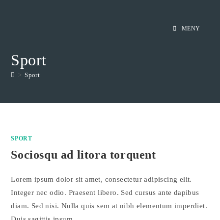
Hoppa
till
MENY
innehållet
Sport
>
Sport
SPORT
Sociosqu ad litora torquent
Lorem ipsum dolor sit amet, consectetur adipiscing elit.
Integer nec odio. Praesent libero. Sed cursus ante dapibus
diam. Sed nisi. Nulla quis sem at nibh elementum imperdiet.
Duis sagittis ipsum.…