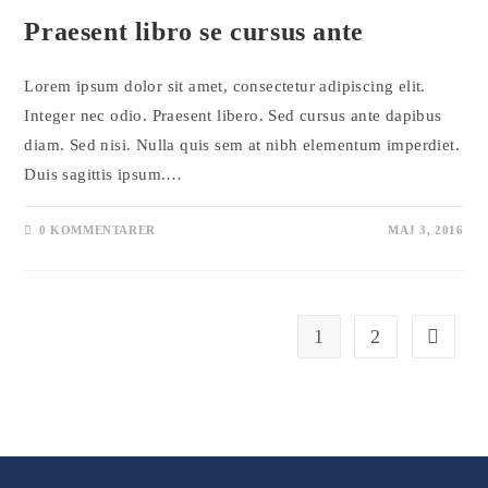
Praesent libro se cursus ante
Lorem ipsum dolor sit amet, consectetur adipiscing elit.
Integer nec odio. Praesent libero. Sed cursus ante dapibus
diam. Sed nisi. Nulla quis sem at nibh elementum imperdiet.
Duis sagittis ipsum.…
0 KOMMENTARER
MAJ 3, 2016
1
2
Gå till n