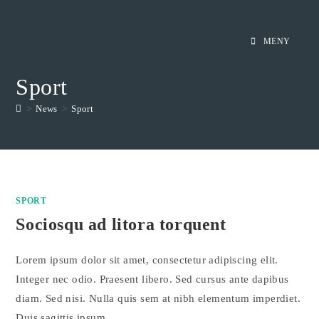
Hoppa
till
MENY
innehållet
Sport
>
News
>
Sport
SPORT
Sociosqu ad litora torquent
Lorem ipsum dolor sit amet, consectetur adipiscing elit.
Integer nec odio. Praesent libero. Sed cursus ante dapibus
diam. Sed nisi. Nulla quis sem at nibh elementum imperdiet.
Duis sagittis ipsum.…