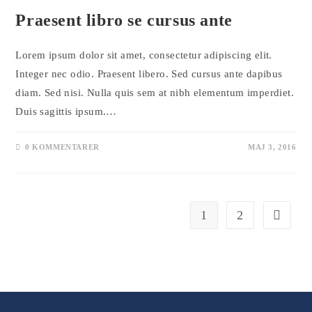
Praesent libro se cursus ante
Lorem ipsum dolor sit amet, consectetur adipiscing elit.
Integer nec odio. Praesent libero. Sed cursus ante dapibus
diam. Sed nisi. Nulla quis sem at nibh elementum imperdiet.
Duis sagittis ipsum.…
0 KOMMENTARER
MAJ 3, 2016
1
2
Gå till n