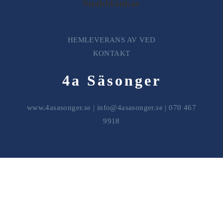
Snabblänkar
HEMLEVERANS AV VED
KONTAKT
4a Säsonger
www.4asasonger.se
|
info@4asasonger.se
| 070 467
9918