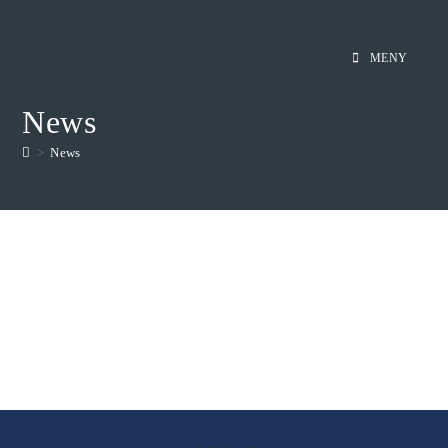
Hoppa
till
MENY
innehållet
News
>
News