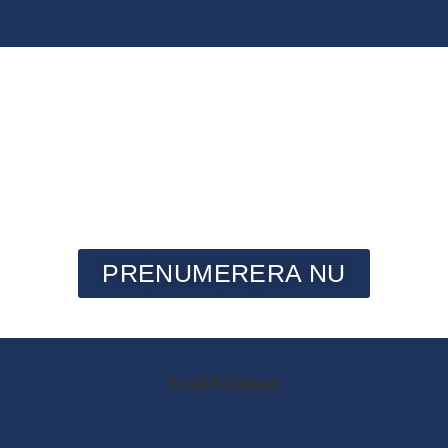
HEMLEVERANS AV VED
Vi kör ut ved till dig varannan vecka. Snabbt och smidigt
PRENUMERERA NU
Snabblänkar