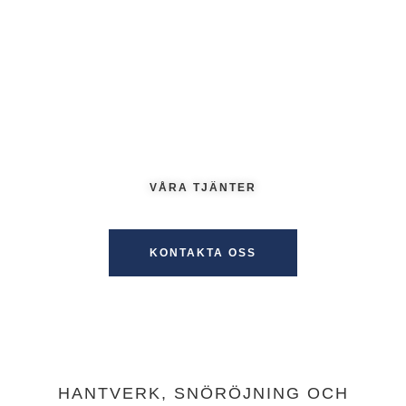
4a SÄSONGER
MENY
Jobb i alla väder. Hjälper dig med snöröjning, hantverk och
vedförsäljning året om!
VÅRA TJÄNTER
KONTAKTA OSS
HANTVERK, SNÖRÖJNING OCH